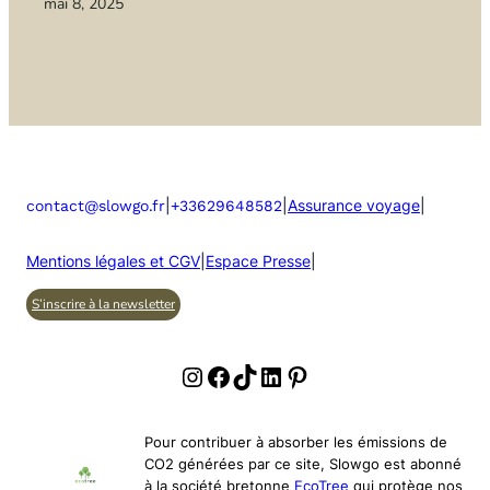
mai 8, 2025
|
|
Assurance voyage
|
contact@slowgo.fr
+33629648582
Mentions légales et CGV
|
Espace Presse
|
S’inscrire à la newsletter
Instagram
Facebook
TikTok
LinkedIn
Pinterest
Pour contribuer à absorber les émissions de
CO2 générées par ce site, Slowgo est abonné
à la société bretonne
EcoTree
qui protège nos