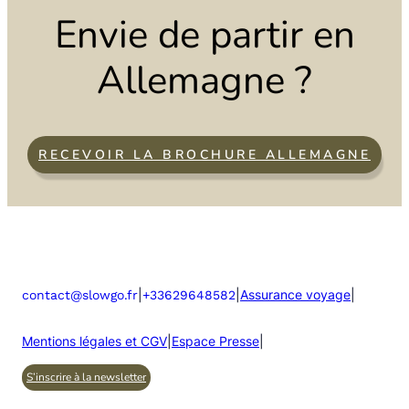
Envie de partir en
Allemagne ?
RECEVOIR LA BROCHURE ALLEMAGNE
|
|
Assurance voyage
|
contact@slowgo.fr
+33629648582
Mentions légales et CGV
|
Espace Presse
|
S’inscrire à la newsletter