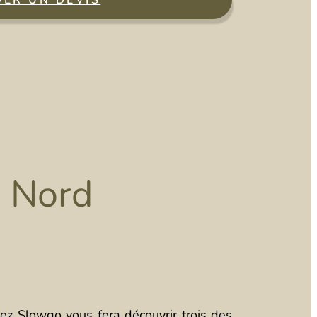
ER UN DEVIS
u Nord
ez Slowgo vous fera découvrir trois des